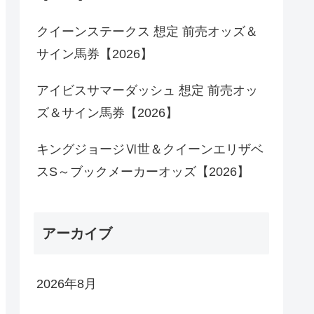
クイーンステークス 想定 前売オッズ＆
サイン馬券【2026】
アイビスサマーダッシュ 想定 前売オッ
ズ＆サイン馬券【2026】
キングジョージⅥ世＆クイーンエリザベ
スS～ブックメーカーオッズ【2026】
アーカイブ
2026年8月