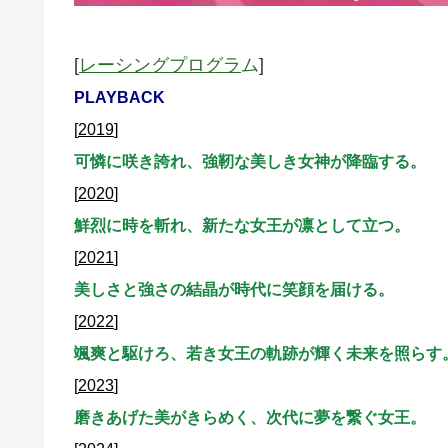
[
レーシングプログラ
ム
]
PLAYBACK
[
2019
]
可憐に咲き誇れ、強靭な美しき女神が降臨する。
[
2020
]
鮮烈に時を斬れ、新たな女王が凛として立つ。
[
2021
]
美しさと強さの結晶が時代に笑顔を届ける。
[
2022
]
颯爽と駆けろ、若き女王の軌跡が輝く未来を照らす
[
2023
]
磨きあげた美がきらめく、次代に夢を繋ぐ女王。