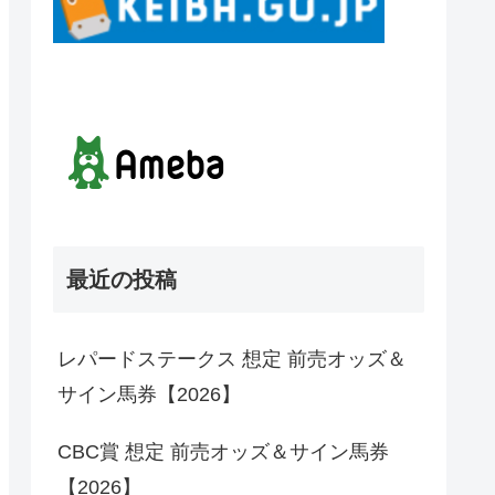
最近の投稿
レパードステークス 想定 前売オッズ＆
サイン馬券【2026】
CBC賞 想定 前売オッズ＆サイン馬券
【2026】