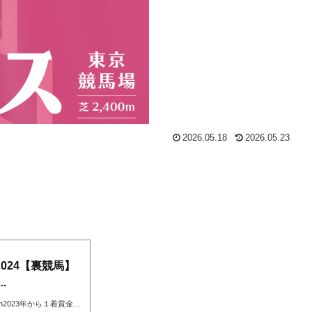
2026.05.18
2026.05.23
024【裏競馬】
.
2023年から１着賞金…