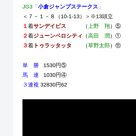
JG3
「
小倉ジャンプステークス
」
＜７－１－８（10-1-13）＞※13頭立
１
着
サンデイビス
（
上野 翔
）⑤
２
着
ジューンベロシティ
（
高田 潤
）①
３
着
トゥラッタッタ
（
草野太郎
）⑪
単 勝
1530円⑤
馬 連
1030円④
３連複
32830円62