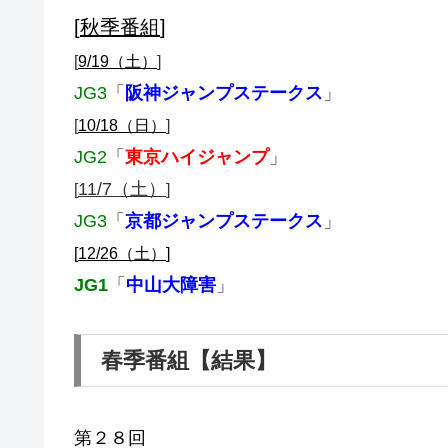
[
秋季番組
]
[
9/19（土）
]
JG3
「
阪神ジャンプステークス
」
[
10/18（日）
]
JG2
「
東京ハイジャンプ
」
11/7（土）
[
]
JG3
「
京都ジャンプステークス
」
[
12/26（土）
]
JG1
「
中山大障害
」
春季番組【結果】
第２８回