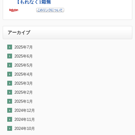
アーカイブ
2025年7月
2025年6月
2025年5月
2025年4月
2025年3月
2025年2月
2025年1月
2024年12月
2024年11月
2024年10月