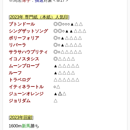
※馬名
薄字
：
抽選
対象＜8/17＞
[
2023年 専門紙（本紙）
人気印
]
ブトンドール
◎◎○○○▲△△
シングザットソング
◎◎○▲▲△△△
ポリーフォリア
◎○▲△△△△
リバーラ
◎○▲△△△△
サラサハウプリティ
◎○△△△△△
イコノスタシス
◎△△△△
ムーンプローブ
▲△△△△△
ルーフ
▲△△△△
トラベログ
△
△
△
△
△
△
イティネラートル
○△
ジューンオレンジ
▲△
△
ジョリダム
△
[
2023年回顧
]
1600m
新馬
勝ち