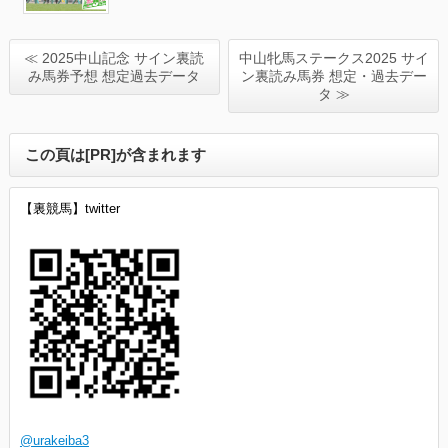
≪ 2025中山記念 サイン裏読
中山牝馬ステークス2025 サイ
み馬券予想 想定過去データ
ン裏読み馬券 想定・過去デー
タ ≫
この頁は[PR]が含まれます
【裏競馬】twitter
@urakeiba3