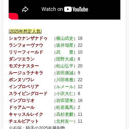
[
2025年
想定人気
]
ショウナンザナドゥ
（
横山武史
）18
ランフォーヴァウ
（
坂井瑠星
）22
リリーフィールド
（
武 豊
）10
ダンツエラン
（
団野大成
）8
モズナナスター
（
松山弘平
）20
ルージュラナキラ
（
岩田康誠
）9
ボンヌソワレ
（
川田将雅
）22
インプロペリア
（
ルメール
）12
スライビングロード
（
小沢大仁
）8
インブロリオ
（
岩田望来
）16
ドゥアムール
（
松若風馬
）2
キャッスルレイク
（
高杉吏麒
）11
チェルビアット
（
北村友一
）11
※右端：騎手の2025年勝利数