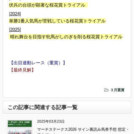
伏兵の台頭が顕著な桜花賞トライアル
[
2024
]
単勝1番人気馬が苦戦している桜花賞トライアル
[
2025
]
晴れ舞台を目指す牝馬がしのぎを削る桜花賞トライアル
【出目連動レース（重賞）】
【最終見解】
３月重賞
この記事に関連する記事一覧
2025年03月23日
マーチステークス2026 サイン裏読み馬券予想 想定・