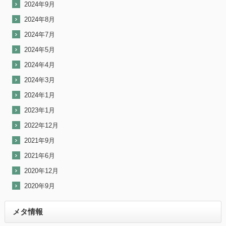
2024年9月
2024年8月
2024年7月
2024年5月
2024年4月
2024年3月
2024年1月
2023年1月
2022年12月
2021年9月
2021年6月
2020年12月
2020年9月
メタ情報