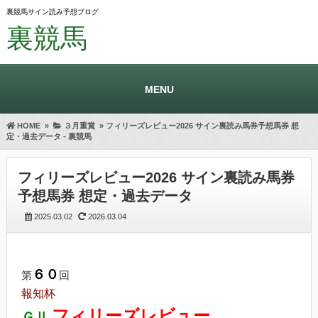
裏競馬サイン読み予想ブログ
裏競馬
MENU
HOME
»
３月重賞
»
フィリーズレビュー2026 サイン裏読み馬券予想馬券 想
定・過去データ - 裏競馬
フィリーズレビュー2026 サイン裏読み馬券
予想馬券 想定・過去データ
2025.03.02
2026.03.04
６０
第
回
報知杯
フィリーズレビュー
ＧⅡ