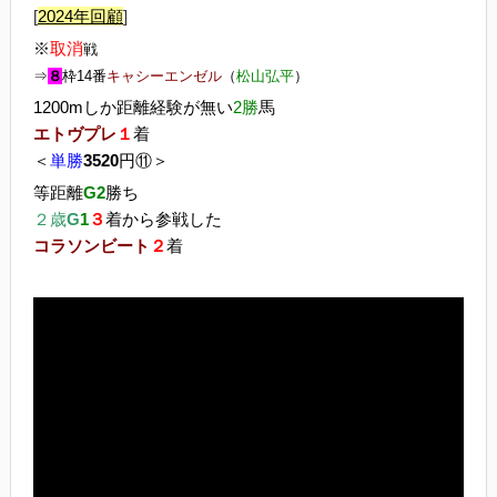
[
2024年回顧
]
※
取消
戦
⇒
８
枠14番
キャシーエンゼル
（
松山弘平
）
1200mしか距離経験が無い
2勝
馬
エトヴプレ
１
着
＜
単勝
3520
円⑪＞
等距離
G2
勝ち
２歳
G
1
３
着から参戦した
コラソンビート
２
着