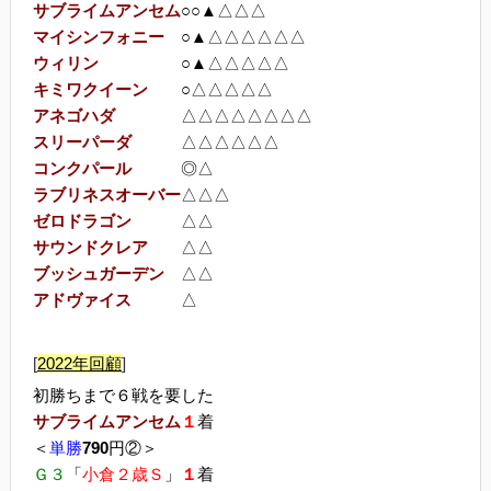
サブライムアンセム
○○▲△△△
マイシンフォニー
○▲△△△△△△
ウィリン
○▲△△△△△
キミワクイーン
○△△△△△
アネゴハダ
△△△△
△△△△
スリーパーダ
△△△
△△△
コンクパール
◎△
ラブリネスオーバー
△△△
ゼロドラゴン
△△
サウンドクレア
△△
ブッシュガーデン
△△
アドヴァイス
△
[
2022年回顧
]
初勝ちまで６戦を要した
サブライムアンセム
１
着
＜
単勝
790
円②＞
Ｇ３
「
小倉２歳Ｓ
」
１
着