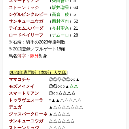
スマートリアン
（
柴田善臣
）5
ストーンリッジ
（
坂井瑠星
）63
シゲルピンクルビー
（
高倉 稜
）5
サンキューユウガ
（
西村淳也
）52
テイエムスパーダ
（
今村聖奈
）21
ロードベイリーフ
（
デムーロ
）28
※右端：騎手の2023年勝利数
※20頭登録／フルゲート18頭
馬名
薄字
：
除外
対象
[
2023年専門紙（本紙）
人気印
]
ママコチャ
◎◎◎◎◎○○▲
モズメイメイ
◎◎○○○▲
△△
スマートリアン
◎○○△△△△
トゥラヴェスーラ
○▲▲△△△△△
デュガ
▲△△△△△△△
ジャスパークローネ
▲△△△△
サンキューユウガ
△△△△△△
ストーンリッジ
△△△△