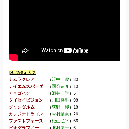
[
2022
想定人気
]
ナムラクレア
（
浜中 俊
）30
テイエムスパーダ
（
国分恭介
）10
アネゴハダ
（
酒井 学
）5
タイセイビジョン
（
川田将雅
）98
ジャンダルム
（
荻野 極
）18
カフジテトラゴン
（
今村聖奈
）26
ファストフォース
（
松山弘平
）66
ビオグラフィー
（
北村友一
）6