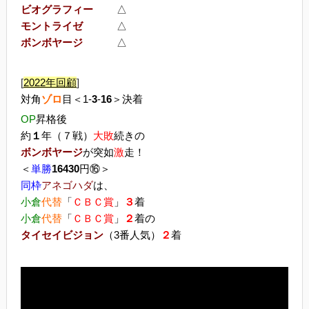
ビオグラフィー
△
モントライゼ
△
ボンボヤージ
△
[
2022年回顧
]
対角
ゾロ
目＜1-
3
-
16
＞決着
OP
昇格後
約
１
年（７戦）
大敗
続きの
ボンボヤージ
が突如
激
走！
＜
単勝
16430
円⑯＞
同枠
アネゴハダ
は、
小倉
代替
「
ＣＢＣ賞
」
３
着
小倉
代替
「
ＣＢＣ賞
」
２
着の
タイセイビジョン
（3番人気）
２
着