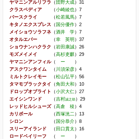
ヤマニンアルリフラ
（
団野大成
）31
クラスペディア
（
小崎綾也
）7
バースクライ
（
松若風馬
）7
キタノエクスプレス
（
国分優作
）2
メイショウソラフネ
（
酒井 学
）7
オタルエバー
（
幸 英明
）37
ショウナンハクラク
（
岩田康誠
）26
モズメイメイ
（
高杉吏麒
）29
ヤマニンアンフィル
（
ー
）
アスクワンタイム
（
川須栄彦
）4
ミルトクレイモー
（
松山弘平
）56
タマモブラックタイ
（
角田大和
）10
ドロップオブライト
（
小沢大仁
）27
エイシンワンド
（
吉村
）29
誠之助
レッドヒルシューズ
（
高倉 稜
）4
カリボール
（
西塚
洸二
）13
シロン
（
国分恭介
）8
スリーアイランド
（
田口貫太
）16
ロードベイリーフ
（
ー
）