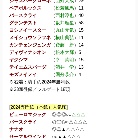
ジャスパークローネ
（
団野大成
）29
ペアポルックス
（
松若風馬
）11
バースクライ
（
西村淳也
）40
グランテスト
（
坂井瑠星
）58
ヨシノイースター
（
丸山元気
）15
メイショウソラフネ
（
横山典弘
）11
カンチェンジュンガ
（
斎藤 新
）14
ディヴィナシオン
（
松本大輝
）5
ヤクシマ
（
幸 英明
）15
テイエムスパーダ
（
酒井 学
）13
モズメイメイ
（
国分恭介
）4
※右端：騎手の2024年勝利数
※23頭登録／フルゲート18頭
[
2024専門紙（本紙）
人気印
]
ピューロマジック
◎◎◎○○
△△△
バースクライ
◎◎◎○△△△△
ナナオ
◎◎▲△△△△
サーマルウインド
○○▲▲△△△