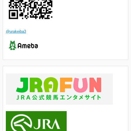
@urakeiba3