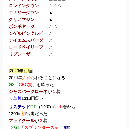
ロンドンタウン
△△△
エナジーグラン
▲
クリノマジン
▲
ボンボヤージ
△△
シゲルピンクルビー
△
テイエムスパーダ
△
ロードベイリーフ
△
リプレーザ
△
[
2023年回顧
]
2024年
入替
られることになる
G3
「
CBC賞
」を勝った
ジャスパークローネ
が
１
着
＜
単勝
1310
円⑤＞
リステッド
OP
（1400m）
１
着から
1200
m
初
出走だった
マッドクール
が
２
着
⇒
G1
「
スプリンターズS
」
制覇