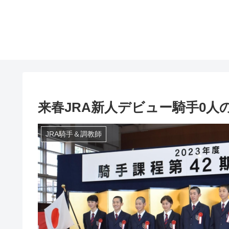
来春JRA新人デビュー騎手0人
JRA騎手＆調教師