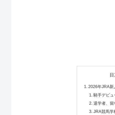
目
2026年JR
騎手デビュ
退学者、留
JRA競馬