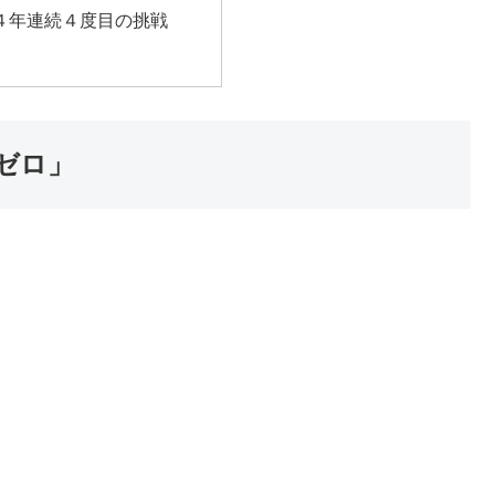
４年連続４度目の挑戦
「ゼロ」