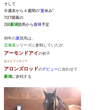
そして
今週末から４週間の”
夏
休み”
7/27開幕の
2回
新潟
競馬から
復帰
予定
例年の
夏
競馬は、
北海道
シリーズに参戦していたが、
アーモンドアイ
の初子
父
エピファネイア
アロンズロッド
の
デビュー
に合わせて
新潟
に参戦する