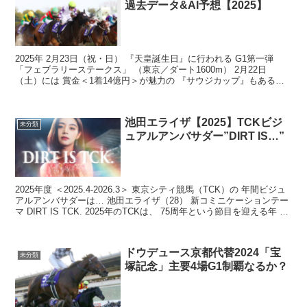
過去データ&AI予想【2025】
2025年 2月23日（祝・日） 『天皇誕生日』に行われる G1第一弾
「フェブラリーステークス」 （東京／ダート1600m） 2月22日
（土）には 賞金＜1着14億円＞が魅力の 『サウジカップ』もあるの
で 有力馬の出走が分かれそうだが… ...
池田エライザ【2025】TCKビジ
未分類
ュアルアンバサダー”DIRT IS…”
2025年度 ＜2025.4-2026.3＞ 東京シティ競馬（TCK）の 年間ビジュ
アルアンバサダーは… 池田エライザ（28） 新コミニケーションテー
マ DIRT IS TCK. 2025年のTCKは、 75周年という節目を迎える年 そ
の記...
ドウデュース京都代替2024「宝
未分類
塚記念」主要4場G1制覇なるか？