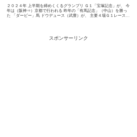
２０２４年 上半期を締めくくるグランプリ Ｇ１「宝塚記念」が、 今
年は（阪神⇒）京都で行われる 昨年の「有馬記念」（中山）を勝っ
た 「ダービー」馬 ドウデュース（武豊）が、 主要４場Ｇ１レース制
覇に挑む 阪神「朝日杯フューチュリティＳ」 東...
スポンサーリンク