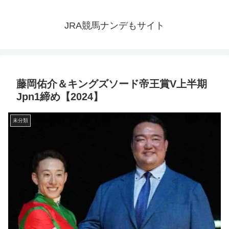
JRA競馬ナンデもサイト
藤岡佑介＆キングズソード帝王賞V上半期
Jpn1締め【2024】
未分類