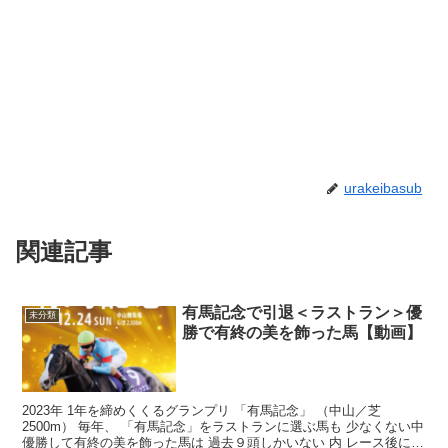
urakeibasub
関連記事
有馬記念で引退＜ラストラン＞優
未分類
勝で有終の美を飾った馬【動画】
2023年 1年を締めくくるグランプリ 「有馬記念」 （中山／芝
2500m） 毎年、 「有馬記念」をラストランに選ぶ馬も 少なくない中
優勝して有終の美を飾った馬は 過去９頭しかいない 内 レース後に引