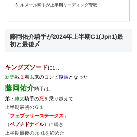
ルメール騎手が上半期リーディング奪取
藤岡佑介騎手が2024年上半期G1(Jpn1)最
初と最後〆
キングズソード
には、
新馬
戦
１
着以来のコンビ
復活
となった
藤岡佑介
騎手は、
弟・
康太
騎手の
死
を乗り越えて
上半期最初の
Ｇ１
「
フェブラリーステークス
」
（
ペプチドナイル
）に続き
上半期最後の
Jpn1
を締めた