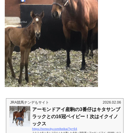
JRA競馬ナンデもサイト
2026.02.06
アーモンドアイ産駒の3番仔はキタサンブ
ラックとの16冠ベイビー！次はイクイノ
ックス
https://tomocity.com/keiba/?p=64
２０２４年１月１２日Ｇ１を９勝した名牝＜顕彰馬＞アーモンドアイ（牝9歳）の３