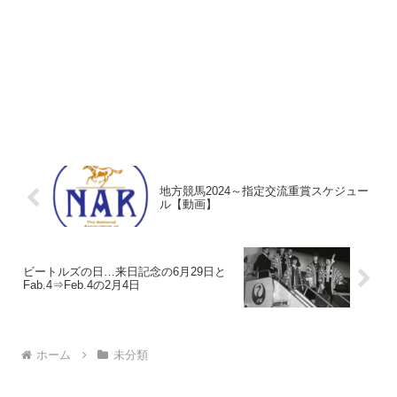
地方競馬2024～指定交流重賞スケジュー
ル【動画】
ビートルズの日…来日記念の6月29日と
Fab.4⇒Feb.4の2月4日
ホーム
未分類