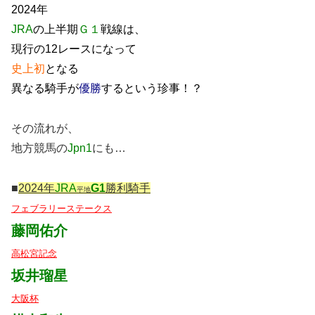
2024年
JRA
の上半期
Ｇ１
戦線は、
現行の12レースになって
史上初
となる
異なる騎手が
優勝
するという珍事！？
その流れが、
地方競馬の
Jpn1
にも…
■
20
24年
JRA
G1
勝利騎手
平地
フェブラリーステークス
藤岡佑介
高松宮記念
坂井瑠星
大阪杯