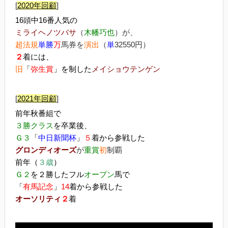
[
2020年回顧
]
16頭中16番人気の
ミライヘノツバサ
（
木幡巧也
）が、
超法規
単勝
万
馬券を
演出
（
単
32550円）
２
着には、
旧
「
弥生賞
」を制した
メイショウテンゲン
[
2021年回顧
]
前年秋番組で
３勝クラス
を卒業後、
Ｇ３
「
中日新聞杯
」
５
着から参戦した
グロンディオーズ
が
重賞
初
制覇
前年（
３歳
）
Ｇ２
を２勝したフル
オープン
馬で
「
有馬記念
」
14
着から参戦した
オーソリティ
２
着