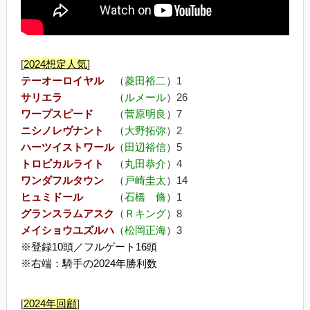
[
2024
想定人気
]
テーオーロイヤル
（
菱田裕二
）1
サリエラ
（
ルメール
）26
ワープスピード
（
菅原明良
）7
ニシノレヴナント
（
大野拓弥
）2
ハーツイストワール
（
田辺裕信
）5
トロピカルライト
（
丸田恭介
）4
ワンダフルタウン
（
戸崎圭太
）14
ヒュミドール
（
石橋 脩
）1
グランスラムアスク
（
Ｒキング
）8
メイショウユズルハ
（
松岡正海
）3
※登録10頭／フルゲート16頭
※右端：騎手の2024年勝利数
[
2024年回顧
]