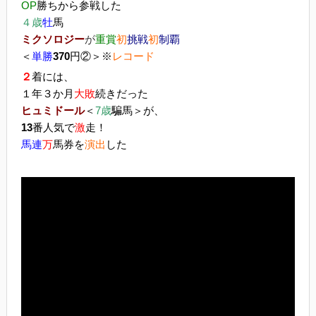
OP
勝ちから参戦した
４歳
牡
馬
ミクソロジー
が
重賞
初
挑戦
初
制覇
＜
単勝
370
円②＞※
レコード
２
着には、
１年３か月
大敗
続きだった
ヒュミドール
＜
7歳
騙馬＞が、
13
番人気で
激
走！
馬連
万
馬券を
演出
した