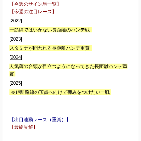
【今週のサイン馬一覧】
【今週の注目レース】
[
2022
]
一筋縄ではいかない長距離のハンデ戦
[
2023
]
スタミナが問われる長距離ハンデ重賞
[
2024
]
人気薄の台頭が目立つようになってきた長距離ハンデ重
賞
[
2025
]
長距離路線の頂点へ向けて弾みをつけたい一戦
【出目連動レース（重賞）】
【最終見解】