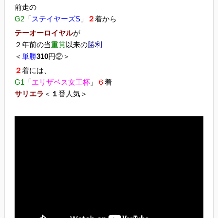
前走の
G2
「
ステイヤーズS
」
２
着から
テーオーロイヤル
が
２年前の当
重賞
以来の
勝利
＜
単勝
310
円②＞
２
着には、
G1
「
エリザベス女王杯
」
６
着
サリエラ
＜
１
番人気＞