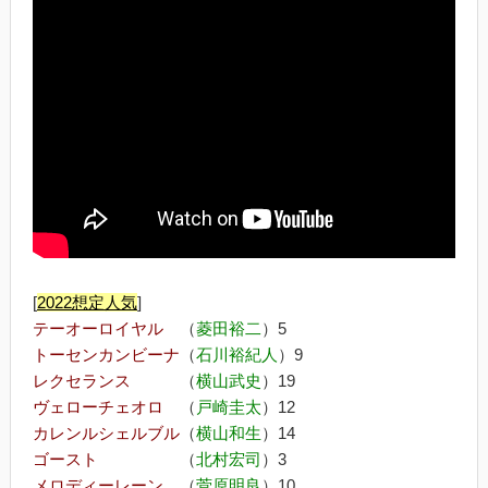
[
2022
想定人気
]
テーオーロイヤル
（
菱田裕二
）5
トーセンカンビーナ
（
石川裕紀人
）9
レクセランス
（
横山武史
）19
ヴェローチェオロ
（
戸崎圭太
）12
カレンルシェルブル
（
横山和生
）14
ゴースト
（
北村宏司
）3
メロディーレーン
（
菅原明良
）10