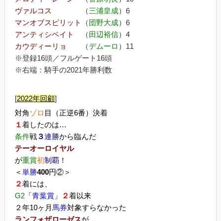
ヴァルコス
（
三浦皇成
）6
マンオブスピリット
（
団野大成
）6
アンティシペイト
（
田辺裕信
）4
カウディーリョ
（
デムーロ
）11
※登録16頭／フルゲート16頭
※右端：騎手の2021年勝利数
[
2022年回顧
]
対角
ゾロ
目（正逆6番）決着
１
着したのは…
条件
戦
３
連勝
から臨んだ
テーオーロイヤル
が
重賞
初
制覇
！
＜
単勝
400
円②＞
２
着には、
G2
「
青葉賞
」
２
着以来
２年10ヶ月
馬券
対象すらなかった
ランフォザローゼス
が、