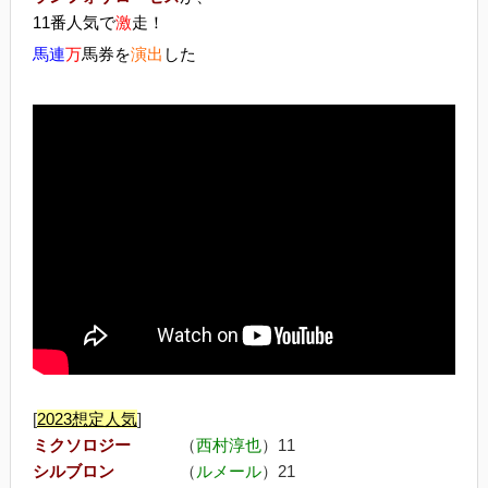
11番人気で
激
走！
馬連
万
馬券を
演出
した
[
2023
想定人気
]
ミクソロジー
（
西村淳也
）11
シルブロン
（
ルメール
）21