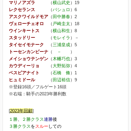
マリノアズラ
（
横山武史
）19
レクセランス
（
バシュロ
）6
アスクワイルドモア
（
田中勝春
）2
ヴェローチェオロ
（
戸崎圭太
）18
ウインキートス
（
横山和生
）8
スタッドリー
（
モレイラ
）－
タイセイモナーク
（
三浦皇成
）5
トーセンカンビーナ
（
－
）
メイショウテンゲン
（
木幡巧也
）3
カウディーリョ
（
大野拓弥
）4
ベスビアナイト
（
石橋 脩
）1
ヒュミドール
（
田辺裕信
）9
※登録16頭／フルゲート16頭
※右端：騎手の2023年勝利数
[
2023年回顧
]
１勝
、
２勝クラス
連勝
後
３勝クラス
を
スルー
しての