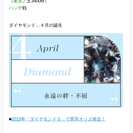
（
東京
／
芝3400M
）
ハンデ
戦
ダイヤモンド…４月の誕生
■
2019年「ダイヤモンドＳ」で異常オッズ発生！