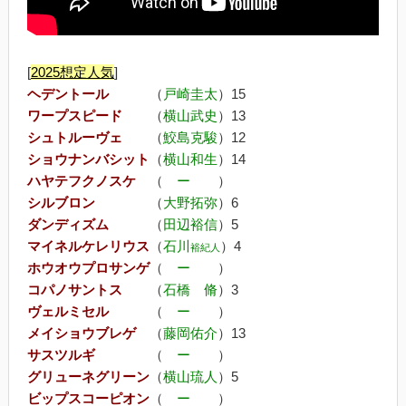
[
2025
想定人気
]
ヘデントール
（
戸崎圭太
）15
ワープスピード
（
横山武史
）13
シュトルーヴェ
（
鮫島克駿
）12
ショウナンバシット
（
横山和生
）14
ハヤテフクノスケ
（
ー
）
シルブロン
（
大野拓弥
）6
ダンディズム
（
田辺裕信
）5
マイネルケレリウス
（
石川
）4
裕紀人
ホウオウプロサンゲ
（
ー
）
コパノサントス
（
石橋 脩
）3
ヴェルミセル
（
ー
）
メイショウブレゲ
（
藤岡佑介
）13
サスツルギ
（
ー
）
グリューネグリーン
（
横山琉人
）5
ビップスコーピオン
（
ー
）