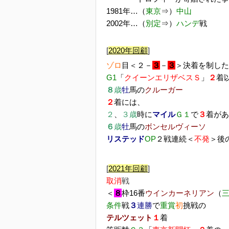
1981年…（
東京
⇒）
中山
2002年…（
別定
⇒）
ハンデ
戦
[
2020年回顧
]
ゾロ
目＜２－
３
－
３
＞決着を制した
G1
「
クイーンエリザベスＳ
」
２
着
８
歳
牡
馬の
クルーガー
２
着には、
２
、
３歳
時に
マイル
Ｇ１
で
３
着があ
６
歳
牡
馬の
ボンセルヴィーソ
リステッド
OP
２戦連続＜
不発
＞後
[
2021年回顧
]
取消
戦
＜
８
枠16番
ウインカーネリアン
（
条件
戦
３
連勝
で
重賞
初
挑戦の
テルツェット
１
着