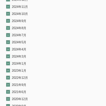
2024年11月
2024年10月
2024年9月
2024年8月
2024年7月
2024年5月
2024年4月
2024年3月
2024年1月
2023年1月
2022年12月
2021年9月
2021年6月
2020年12月