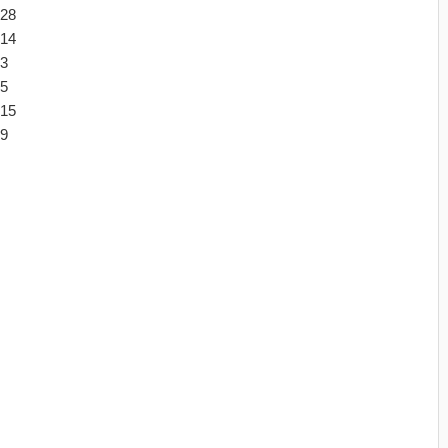
28
14
3
5
15
9