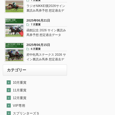
７月重賞
ラジオNIKKEI賞2026サイン
裏読み馬券予想 想定過去デ
ータ
2025年06月21日
７月重賞
函館記念 2026 サイン裏読み
馬券予想 想定過去データ
2025年06月15日
６月重賞
府中牝馬ステークス 2026 サ
イン裏読み馬券 想定過去デ
ータ
カテゴリー
10月重賞
11月重賞
12月重賞
VIP専用
スプリンターズＳ