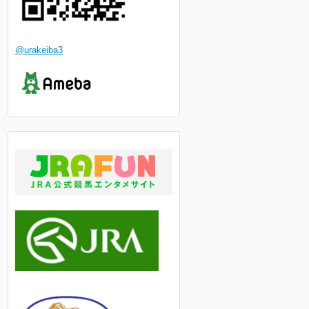
@urakeiba3